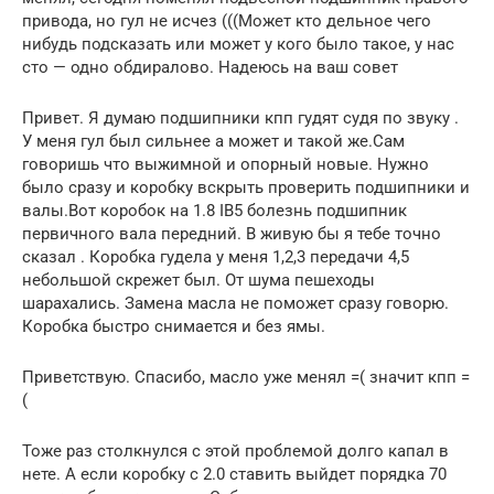
привода, но гул не исчез (((Может кто дельное чего
нибудь подсказать или может у кого было такое, у нас
сто — одно обдиралово. Надеюсь на ваш совет
Привет. Я думаю подшипники кпп гудят судя по звуку .
У меня гул был сильнее а может и такой же.Сам
говоришь что выжимной и опорный новые. Нужно
было сразу и коробку вскрыть проверить подшипники и
валы.Вот коробок на 1.8 IB5 болезнь подшипник
первичного вала передний. В живую бы я тебе точно
сказал . Коробка гудела у меня 1,2,3 передачи 4,5
небольшой скрежет был. От шума пешеходы
шарахались. Замена масла не поможет сразу говорю.
Коробка быстро снимается и без ямы.
Приветствую. Спасибо, масло уже менял =( значит кпп =
(
Тоже раз столкнулся с этой проблемой долго капал в
нете. А если коробку с 2.0 ставить выйдет порядка 70