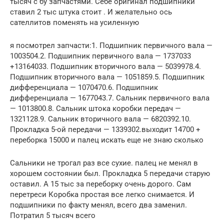
тысяч с бу запчастями. Себе оригинал подшипники
ставил 2 тыс штука стоит . И желательно ось
сателлитов поменять на усиленную
я посмотрел запчасти:1. Подшипник первичного вала —
1003504.2. Подшипник первичного вала — 1737033
+13164033. Подшипник вторичного вала — 5039978.4.
Подшипник вторичного вала — 1051859.5. Подшипник
дифференциала — 1070470.6. Подшипник
дифференциала — 1677043.7. Сальник первичного вала
— 1013800.8. Сальник штока коробки передач —
1321128.9. Сальник вторичного вала — 6820392.10.
Прокладка 5-ой передачи — 1339302.выходит 14700 +
переборка 15000 и палец искать еще не знаю сколько
Сальники не трогал раз все сухие. палец не менял в
хорошем состоянии был. Прокладка 5 передачи старую
оставил. А 15 тыс за переборку очень дорого. Сам
перетреси Коробка простая все легко снимается. И
подшипники по факту менял, всего два заменил.
Потратил 5 тысяч всего