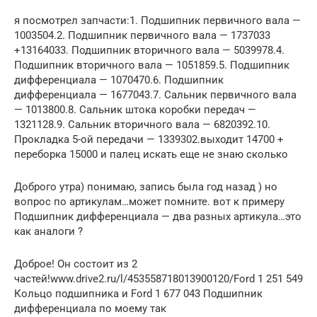
я посмотрел запчасти:1. Подшипник первичного вала —
1003504.2. Подшипник первичного вала — 1737033
+13164033. Подшипник вторичного вала — 5039978.4.
Подшипник вторичного вала — 1051859.5. Подшипник
дифференциала — 1070470.6. Подшипник
дифференциала — 1677043.7. Сальник первичного вала
— 1013800.8. Сальник штока коробки передач —
1321128.9. Сальник вторичного вала — 6820392.10.
Прокладка 5-ой передачи — 1339302.выходит 14700 +
переборка 15000 и палец искать еще не знаю сколько
Доброго утра) понимаю, запись была год назад ) но
вопрос по артикулам…может помните. вот к примеру
Подшипник дифференциала — два разных артикула…это
как аналоги ?
Доброе! Он состоит из 2
частей!www.drive2.ru/l/453558718013900120/Ford 1 251 549
Кольцо подшипника и Ford 1 677 043 Подшипник
дифференциала по моему так