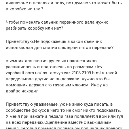
диапазоне в педалях и полу, вот думаю что может быть
в коробке не так ?
Чтобы поменять сальник первичного вала нужно
разбирать коробку или нет?
Приветствую.Не подскажешь а какой съемник
использовал для снятия шестерни пятой передачи?
съемник для снятия рулевых наконечников
распиливаешь и подгоняешь по размерам kiev-
zapchasti.com.ua/ins…arovyh-vaz-2108-2109.html я такой
переделывал другие не выдержали. нужно что бы
помощник держал его газовым ключем. Инфу на
драйве находил
Приветствую уважаемые, уж не знаю куда писать, в
сообществе фокусов чего то не смог никто подсказать.
У меня при нажатии педали газа появляется вой или гул
на всех передачах.Сцепление вместе с выжимным
менял, сегодня поменял подвесной подшипник правого