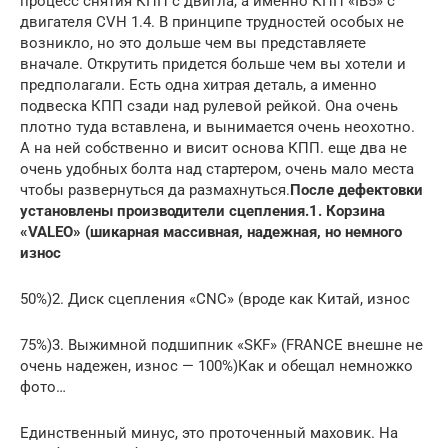
процесс снятия КПП с двигла, а именно КПП «IB5» с
двигателя CVH 1.4. В принципе трудностей особых не
возникло, но это дольше чем вы представляете
вначале. Открутить придется больше чем вы хотели и
предполагали. Есть одна хитрая деталь, а именно
подвеска КПП сзади над рулевой рейкой. Она очень
плотно туда вставлена, и вынимается очень неохотно.
А на ней собственно и висит основа КПП. еще два не
очень удобных болта над стартером, очень мало места
чтобы развернуться да размахнуться.
После дефектовки
установлены производители сцепления.1. Корзина
«VALEO» (шикарная массивная, надежная, но немного
изноc
50%)2. Диск сцепления «CNC» (вроде как Китай, износ
75%)3. Выжимной подшипник «SKF» (FRANCE внешне не
очень надежен, износ — 100%)Как и обещал немножко
фото…
Единственный минус, это проточенный маховик. На