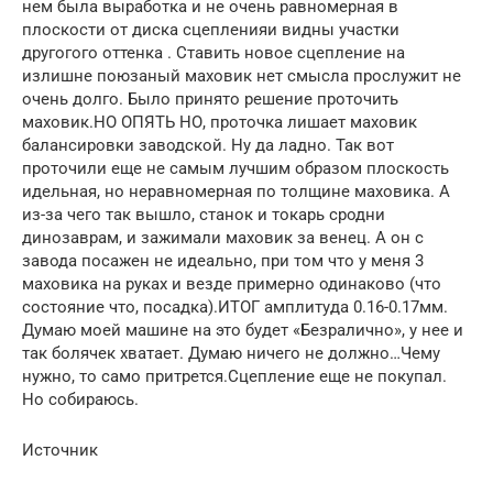
нем была выработка и не очень равномерная в
плоскости от диска сцепленияи видны участки
другогого оттенка . Ставить новое сцепление на
излишне поюзаный маховик нет смысла прослужит не
очень долго. Было принято решение проточить
маховик.НО ОПЯТЬ НО, проточка лишает маховик
балансировки заводской. Ну да ладно. Так вот
проточили еще не самым лучшим образом плоскость
идельная, но неравномерная по толщине маховика. А
из-за чего так вышло, станок и токарь сродни
динозаврам, и зажимали маховик за венец. А он с
завода посажен не идеально, при том что у меня 3
маховика на руках и везде примерно одинаково (что
состояние что, посадка).ИТОГ амплитуда 0.16-0.17мм.
Думаю моей машине на это будет «Безралично», у нее и
так болячек хватает. Думаю ничего не должно…Чему
нужно, то само притрется.Сцепление еще не покупал.
Но собираюсь.
Источник